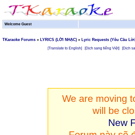
Welcome Guest
TKaraoke Forums
»
LYRICS (LỜI NHẠC)
»
Lyric Requests (Yêu Cầu Lời
[Translate to English]
[Dịch sang tiếng Việt]
[Dịch s
We are moving to
will be cl
New F
Forum này sẽ đ