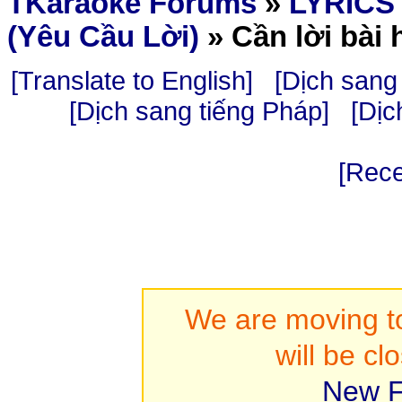
TKaraoke Forums
»
LYRICS
(Yêu Cầu Lời)
»
Cần lời bài
[Translate to English]
[Dịch sang 
[Dịch sang tiếng Pháp]
[Dịc
[Rece
We are moving to
will be cl
New F