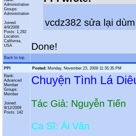
Administration
Groups:
Administration
vcdz382 sửa lại dùm
Joined:
4/9/2008
Posts: 1,292
Location:
California,
Done!
USA
Back to top
PPI
Posted:
Monday, November 23, 2009 11:35:35 PM
Rank:
Chuyện Tình Lá Diê
Advanced
Member
Groups:
Member
Tác Giả: Nguyễn Tiến
Joined:
9/12/2009
Posts: 142
Ca Sĩ: Ái Vân