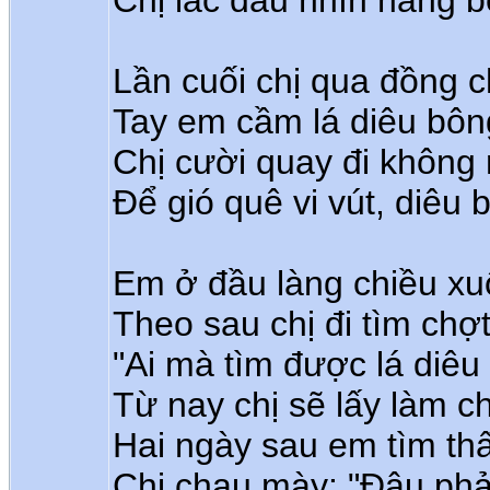
Lần cuối chị qua đồng c
Tay em cầm lá diêu bôn
Chị cười quay đi không 
Để gió quê vi vút, diêu 
Em ở đầu làng chiều xu
Theo sau chị đi tìm chợt
"Ai mà tìm được lá diêu
Từ nay chị sẽ lấy làm c
Hai ngày sau em tìm thấ
Chị chau mày: "Đâu phải