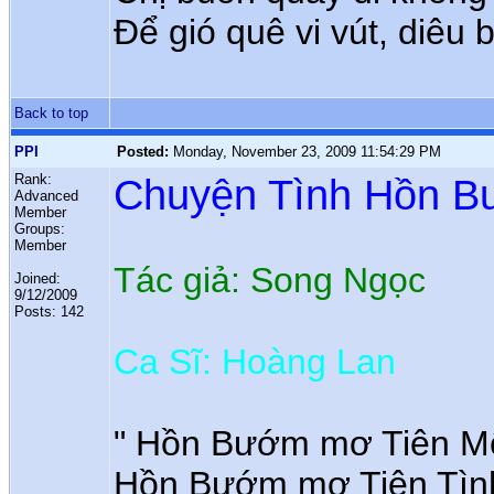
Để gió quê vi vút, diêu 
Back to top
PPI
Posted:
Monday, November 23, 2009 11:54:29 PM
Rank:
Chuyện Tình Hồn B
Advanced
Member
Groups:
Member
Tác giả: Song Ngọc
Joined:
9/12/2009
Posts: 142
Ca Sĩ: Hoàng Lan
" Hồn Bướm mơ Tiên Một
Hồn Bướm mơ Tiên Tình 