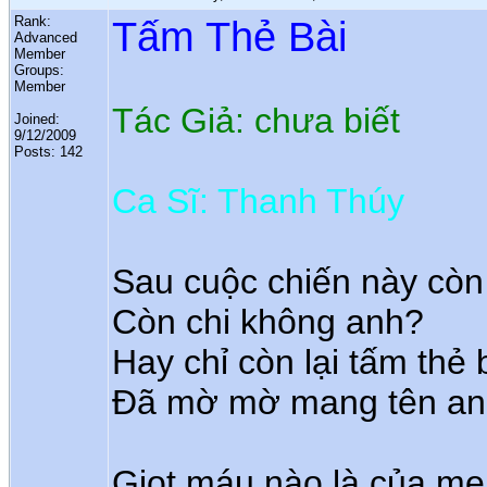
Rank:
Tấm Thẻ Bài
Advanced
Member
Groups:
Member
Tác Giả: chưa biết
Joined:
9/12/2009
Posts: 142
Ca Sĩ: Thanh Thúy
Sau cuộc chiến này còn
Còn chi không anh?
Hay chỉ còn lại tấm thẻ 
Đã mờ mờ mang tên an
Giọt máu nào là của mẹ