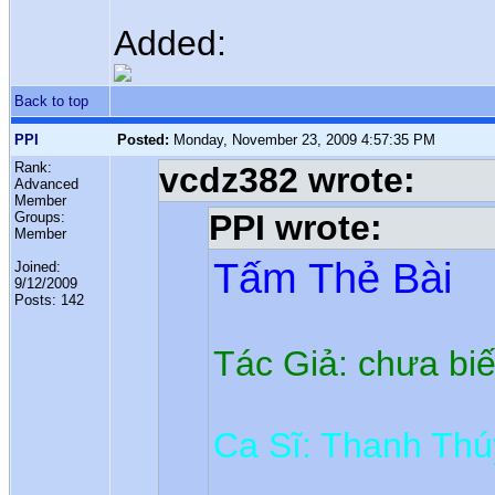
Added:
Back to top
PPI
Posted:
Monday, November 23, 2009 4:57:35 PM
Rank:
vcdz382 wrote:
Advanced
Member
PPI wrote:
Groups:
Member
Tấm Thẻ Bài
Joined:
9/12/2009
Posts: 142
Tác Giả: chưa biế
Ca Sĩ: Thanh Thú
...