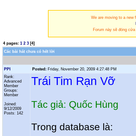
We are moving to a new fo
Forum này sẽ đóng cửa t
4 pages:
1
2
3
[4]
Các bài hát chưa có hết lời
PPI
Posted:
Friday, November 20, 2009 4:27:48 PM
Rank:
Trái Tim Rạn Vỡ
Advanced
Member
Groups:
Member
Tác giả: Quốc Hùng
Joined:
9/12/2009
Posts: 142
Trong database là: