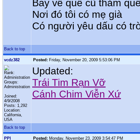
Bay về quê cũ thăm quê
Nơi đó tôi có mẹ già
Có người yêu dấu có tr
Back to top
vcdz382
Posted:
Friday, November 20, 2009 5:53:06 PM
Updated:
Rank:
Administration
Trái Tim Rạn Vỡ
Groups:
Administration
Cánh Chim Viễn Xứ
Joined:
4/9/2008
Posts: 1,292
Location:
California,
USA
Back to top
PPI
Posted:
Monday, November 23, 2009 3:54:47 PM