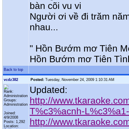
bàn cõi vu vi
Người ơi về đi trăm năm
nhau...
" Hồn Bướm mơ Tiên Một
Hồn Bướm mơ Tiên Tình 
Back to top
vcdz382
Posted:
Tuesday, November 24, 2009 1:10:31 AM
Updated:
Rank:
Administration
http://www.tkaraoke.c
Groups:
Administration
T%c3%acnh-L%c3%a1-
Joined:
4/9/2008
http://www.tkaraoke.c
Posts: 1,292
Location: