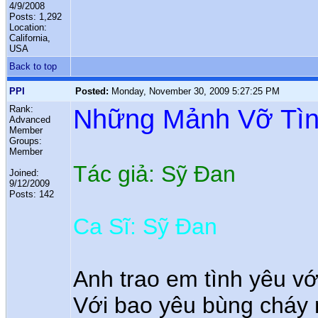
4/9/2008
Posts: 1,292
Location:
California,
USA
Back to top
PPI
Posted:
Monday, November 30, 2009 5:27:25 PM
Rank:
Những Mảnh Vỡ Tìn
Advanced
Member
Groups:
Member
Tác giả: Sỹ Đan
Joined:
9/12/2009
Posts: 142
Ca Sĩ: Sỹ Đan
Anh trao em tình yêu vớ
Với bao yêu bùng cháy 