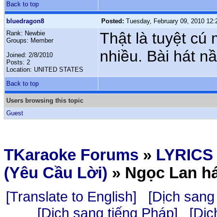
Back to top
bluedragon8
Posted:
Tuesday, February 09, 2010 12:
Rank: Newbie
Thật là tuyệt cú
Groups: Member
nhiều. Bài hát nầ
Joined: 2/8/2010
Posts: 2
Location: UNITED STATES
Back to top
Users browsing this topic
Guest
TKaraoke Forums
»
LYRICS
(Yêu Cầu Lời)
»
Ngọc Lan há
[Translate to English]
[Dịch sang 
[Dịch sang tiếng Pháp]
[Dịc