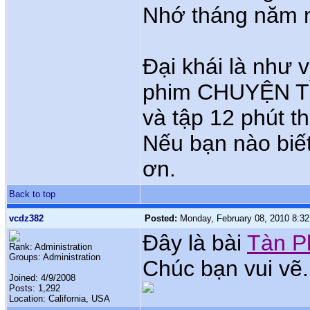
Nhớ tháng năm nào
Đại khái là như 
phim CHUYỆN TÌ
và tập 12 phút t
Nếu bạn nào biết 
ơn.
Back to top
vcdz382
Posted:
Monday, February 08, 2010 8:3
Đây là bài
Tàn P
Rank: Administration
Groups: Administration
Chúc bạn vui vẽ.
Joined: 4/9/2008
Posts: 1,292
Location: California, USA