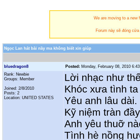
We are moving to a new fo
Forum này sẽ đóng cửa t
Ngọc Lan hát bài nầy ma không biết xin giúp
bluedragon8
Posted:
Monday, February 08, 2010 6:4
Rank: Newbie
Lời nhạc như thế
Groups: Member
Khóc xưa tình ta
Joined: 2/8/2010
Posts: 2
Yêu anh lâu dài.
Location: UNITED STATES
Kỹ niệm tràn đầ
Anh yêu thuỡ nào
Tình hè nồng hư